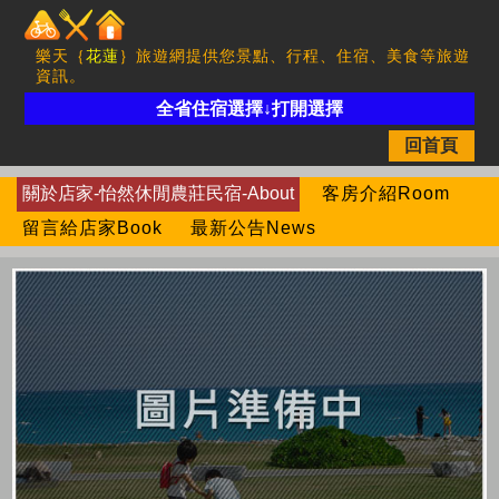
樂天｛
花蓮
｝旅遊網提供您景點、行程、住宿、美食等旅遊
資訊。
全省住宿選擇↓打開選擇
回首頁
關於店家-怡然休閒農莊民宿-About
客房介紹Room
留言給店家Book
最新公告News