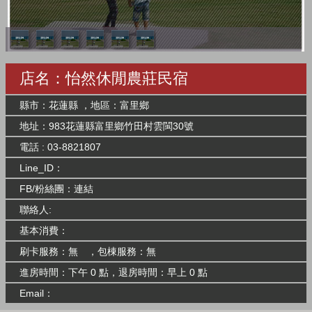
店名：怡然休閒農莊民宿
縣市：花蓮縣 ，地區：富里鄉
地址：983花蓮縣富里鄉竹田村雲閩30號
電話 : 03-8821807
Line_ID：
FB/粉絲團：
連結
聯絡人:
基本消費：
刷卡服務：無 ，包棟服務：無
進房時間：下午 0 點，退房時間：早上 0 點
Email：