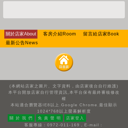
關於店家About
客房介紹Room
留言給店家Book
最新公告News
(本網站店家之圖片、文字資料，由店家後台自行維護)
本平台開放店家自行管理資訊,本平台保有最終審核修改
權
本站適合瀏覽器IE8以上.Google Chrome.最佳顯示
1024*768以上螢幕解析度
關 於 我 們
免 責 聲 明
店家登入
客服專線：0972-011-169，E-mail：