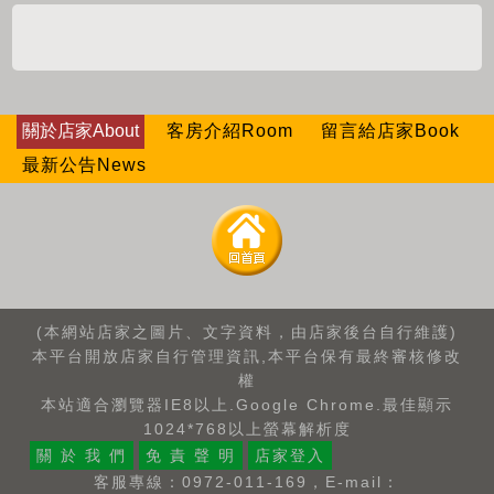
關於店家About
客房介紹Room
留言給店家Book
最新公告News
(本網站店家之圖片、文字資料，由店家後台自行維護)
本平台開放店家自行管理資訊,本平台保有最終審核修改
權
本站適合瀏覽器IE8以上.Google Chrome.最佳顯示
1024*768以上螢幕解析度
關 於 我 們
免 責 聲 明
店家登入
客服專線：0972-011-169，E-mail：