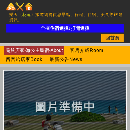
樂天｛
花蓮
｝旅遊網提供您景點、行程、住宿、美食等旅遊
資訊。
全省住宿選擇↓打開選擇
回首頁
關於店家-海公主民宿-About
客房介紹Room
留言給店家Book
最新公告News