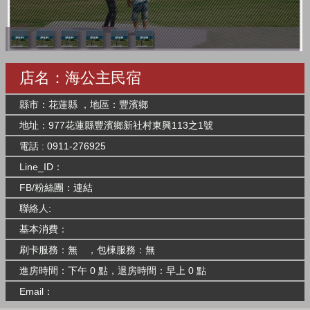
店名：海公主民宿
縣市：花蓮縣 ，地區：豐濱鄉
地址：977花蓮縣豐濱鄉新社村東興113之1號
電話 : 0911-276925
Line_ID：
FB/粉絲團：
連結
聯絡人:
基本消費：
刷卡服務：無 ，包棟服務：無
進房時間：下午 0 點，退房時間：早上 0 點
Email：