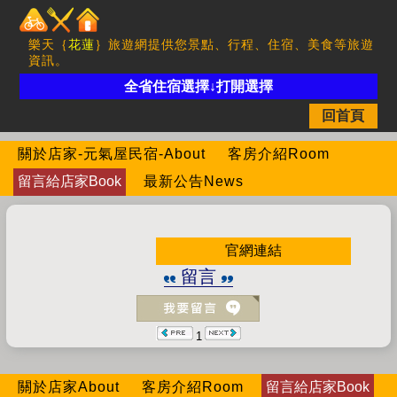
樂天｛
花蓮
｝旅遊網提供您景點、行程、住宿、美食等旅遊
資訊。
全省住宿選擇↓打開選擇
回首頁
關於店家-元氣屋民宿-About
客房介紹Room
留言給店家Book
最新公告News
官網連結
留言
1
關於店家About
客房介紹Room
留言給店家Book