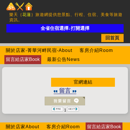
樂天｛
花蓮
｝旅遊網提供您景點、行程、住宿、美食等旅遊
資訊。
全省住宿選擇↓打開選擇
回首頁
關於店家-菁華河畔民宿-About
客房介紹Room
留言給店家Book
最新公告News
官網連結
留言
1
關於店家About
客房介紹Room
留言給店家Book