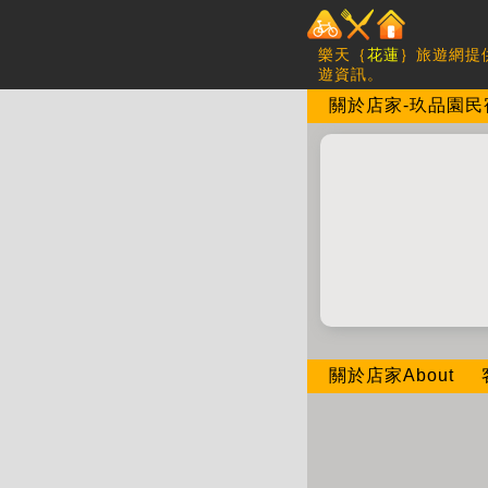
樂天｛
花蓮
｝旅遊網提
遊資訊。
關於店家-玖品園民宿-
關於店家About