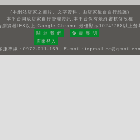
(本網站店家之圖片、文字資料，由店家後台自行維護)
本平台開放店家自行管理資訊,本平台保有最終審核修改權
瀏覽器IE8以上.Google Chrome.最佳顯示1024*768以上
關 於 我 們
免 責 聲 明
店家登入
客服專線：0972-011-169，E-mail：
topmall.cc@gmail.co