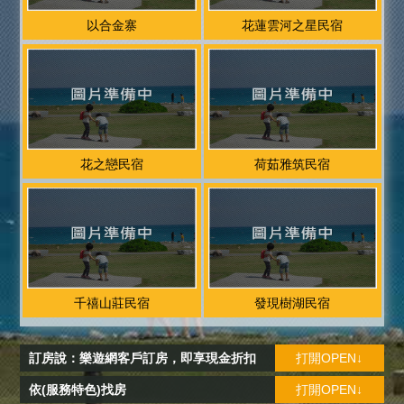
以合金寨
花蓮雲河之星民宿
花之戀民宿
荷茹雅筑民宿
千禧山莊民宿
發現樹湖民宿
訂房說：樂遊網客戶訂房，即享現金折扣
打開OPEN↓
依(服務特色)找房
打開OPEN↓