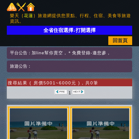
樂天｛
花蓮
｝旅遊網提供您景點、行程、住宿、美食等旅遊
資訊。
全省住宿選擇↓打開選擇
回首頁
平台公告：
加line幫你賣空
，
＊免費登錄-邀您參
，
旅遊公告：
搜尋結果 ( 房價5001~6000元 )，共0筆
1