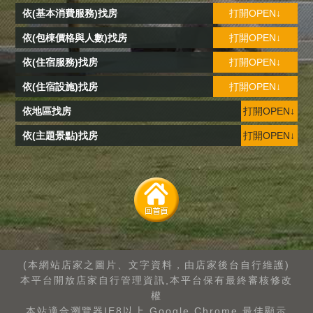
依(基本消費服務)找房
打開OPEN↓
依(包棟價格與人數)找房
打開OPEN↓
依(住宿服務)找房
打開OPEN↓
依(住宿設施)找房
打開OPEN↓
依地區找房
打開OPEN↓
依(主題景點)找房
打開OPEN↓
(本網站店家之圖片、文字資料，由店家後台自行維護)
本平台開放店家自行管理資訊,本平台保有最終審核修改
權
本站適合瀏覽器IE8以上.Google Chrome.最佳顯示