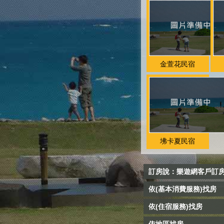
金萱花民宿
坲卡夏民宿
訂房說：樂遊網客戶訂
依(基本消費服務)找房
依(住宿服務)找房