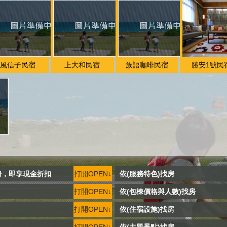
風信子民宿
上大和民宿
族語咖啡民宿
勝安1號民
房，即享現金折扣
打開OPEN↓
依(服務特色)找房
打開OPEN↓
依(包棟價格與人數)找房
打開OPEN↓
依(住宿設施)找房