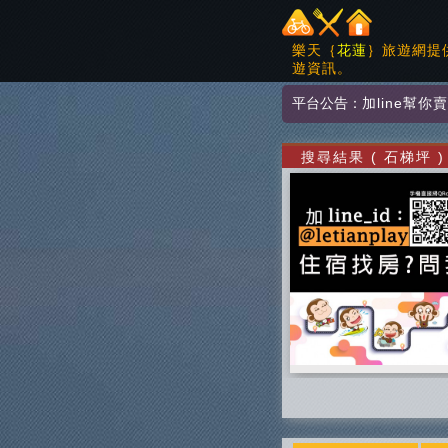
樂天｛
花蓮
｝旅遊網提
遊資訊。
平台公告：
加line幫你
搜尋結果 ( 石梯坪 