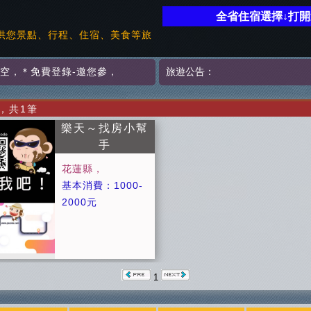
全省住宿選擇↓打
供您景點、行程、住宿、美食等旅
賣空
，
＊免費登錄-邀您參
，
旅遊公告：
)，共1筆
樂天～找房小幫
手
花蓮縣，
基本消費：1000-
2000元
詳細資訊連結
1