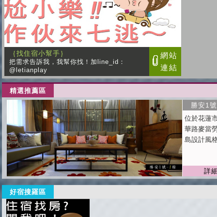
精選推薦區
勝安1號
位於花蓮
華路麥當
島設計風
詳
好宿搜羅區