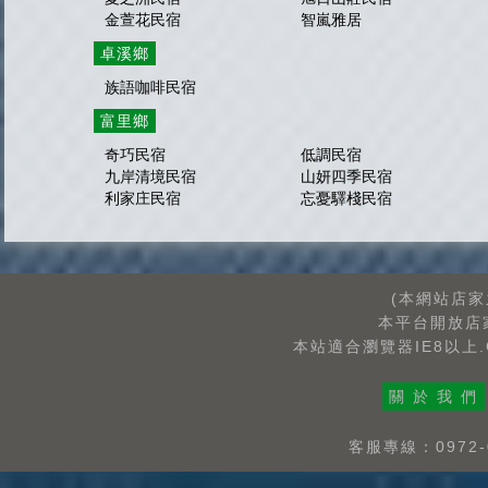
金萱花民宿
智嵐雅居
卓溪鄉
族語咖啡民宿
富里鄉
奇巧民宿
低調民宿
九岸清境民宿
山妍四季民宿
利家庄民宿
忘憂驛棧民宿
(本網站店
本平台開放店
本站適合瀏覽器IE8以上.G
關 於 我 們
客服專線：0972-0