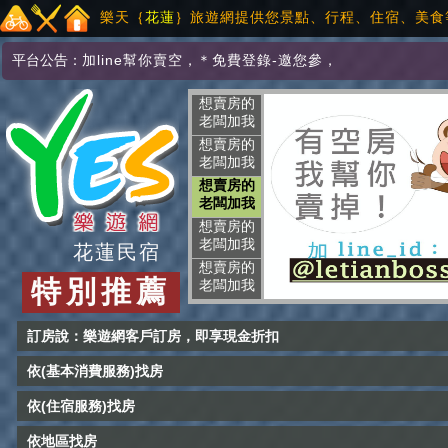
樂天｛
花蓮
｝旅遊網提供您景點、行程、住宿、美食
平台公告：
加line幫你賣空
，
＊免費登錄-邀您參
，
想賣房的
老闆加我
想賣房的
老闆加我
想賣房的
老闆加我
想賣房的
老闆加我
花蓮民宿
想賣房的
特別推薦
老闆加我
訂房說：樂遊網客戶訂房，即享現金折扣
依(基本消費服務)找房
依(住宿服務)找房
依地區找房