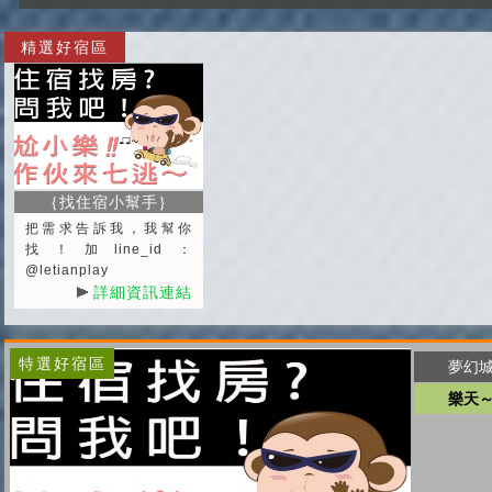
精選好宿區
｛找住宿小幫手｝
把需求告訴我，我幫你
找！加line_id：
@letianplay
詳細資訊連結
特選好宿區