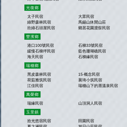
光復鄉
太子民宿
大眾民宿
綠野森林民宿
馬錫山休閒山莊
欣綠石頭屋民宿
鄉居花園渡假民宿
豐濱鄉
港口100號民宿
石梯33號民宿
緩慢石梯坪民宿
藍色珊瑚礁民宿
海天民宿
石梯緣民宿
瑞穗鄉
黑皮森林民宿
15‧概念民宿
荷茹雅筑民宿
襄琦小筑民宿
江佳民宿
瑞穗山下的厝溫泉民宿
萬榮鄉
瑞緣民宿
山頂洞人民宿
玉里鎮
拾光悠宿民宿
田園民宿
夏之洲民宿
旭日山莊民宿