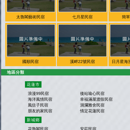
太魯閣藝術民宿
七月星民宿
簡單
國順民宿
溪畔22號民宿
日月星海
地區分類
花蓮市
浪漫99民宿
後站瑜心民宿
海洋風情民宿
幸福滿屋渡假民宿
風信子民宿
洄瀾雅舍民宿
朋友的家民宿
情定花蓮民宿
新城鄉
花魯閣民宿
安莊民宿