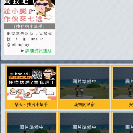
｛找住宿小幫手｝
把需求告訴我，我幫你
找！加line_id：
@letianplay
詳細資訊連結
樂天～找房小幫手
花魯閣民宿
安