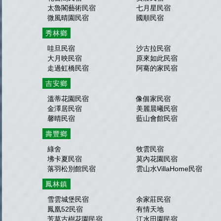
太魯閣藝術民宿
七月星民宿
微風晴園民宿
國順民宿
秀林鄉
哇旦民宿
沙古拉民宿
大月映民宿
原來如此民宿
走過虹橋民宿
阿騫的家民宿
吉安鄉
溫蒂花園民宿
像個家民宿
金澤居民宿
美麗晨曦民宿
馨晴民宿
藍山會館民宿
壽豐鄉
綠舍
牧雲民宿
坲卡夏民宿
莫內花園民宿
落羽松別館民宿
雲山水VillaHome民宿
鳳林鎮
雪雲城堡民宿
余家莊民宿
鳳凰52民宿
有情天地
芳草古樹花園民宿
江水田園民宿